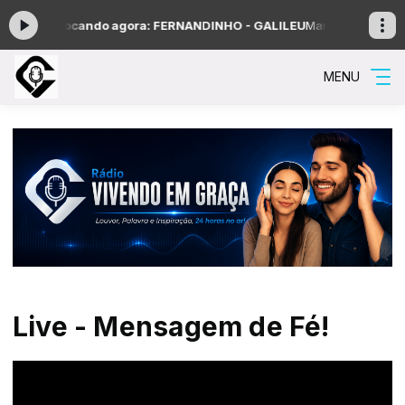
2:00 -
Tocando agora: FERNANDINHO - GALILEU
Manhã Gospel com Ma
MENU
Live - Mensagem de Fé!