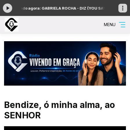
 -
Tocando agora: GABRIELA ROCHA - DIZ (YOU SAY)
Manhã Gospel co
MENU
Bendize, ó minha alma, ao
SENHOR